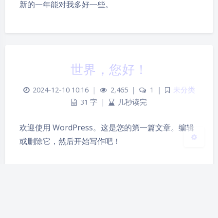
新的一年能对我多好一些。
夜间模式
Sans Serif
Serif
世界，您好！
浅阴影
深阴影
2024-12-10 10:16
|
2,465
|
1
|
未分类
关闭
日落
暗化
灰度
31 字
|
几秒读完
欢迎使用 WordPress。这是您的第一篇文章。编辑
或删除它，然后开始写作吧！
Theme
Argon
By solstice23